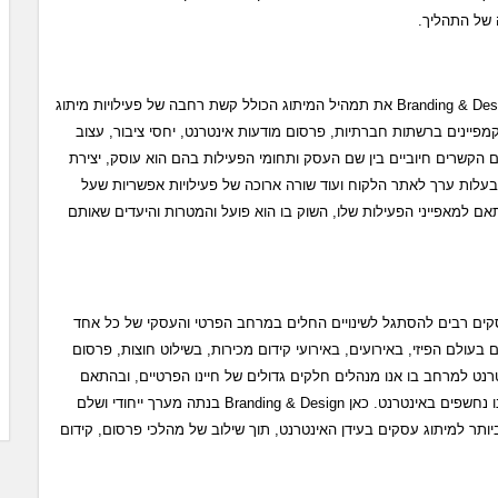
של התהליך.
לאחר שגובשו מטרות ויעדי התהליך, בונה כאן Branding & Design את תמהיל המיתוג הכולל קשת רחבה של פעילויות מיתוג
ם קמפיינים ברשתות חברתיות, פרסום מודעות אינטרנט, יחסי ציבור, עצוב
ם הקשרים חיוביים בין שם העסק ותחומי הפעילות בהם הוא עוסק, יצירת
 ובעלות ערך לאתר הלקוח ועוד שורה ארוכה של פעילויות אפשריות שעל
ם למאפייני הפעילות שלו, השוק בו הוא פועל והמטרות והיעדים שאותם
קים רבים להסתגל לשינויים החלים במרחב הפרטי והעסקי של כל אחד
בעולם הפיזי, באירועים, באירועי קידום מכירות, בשילוט חוצות, פרסום
רנט למרחב בו אנו מנהלים חלקים גדולים של חיינו הפרטיים, ובהתאם
לכך מושפעים מאוד מהמידע והחומרים אליהם אנו נחשפים באינטרנט. כאן Branding & Design בנתה מערך ייחודי ושלם
תר למיתוג עסקים בעידן האינטרנט, תוך שילוב של מהלכי פרסום, קידום